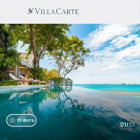
33 Фото
01
/
33