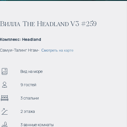
Вилла The Headland V3 #259
Комплекс
:
Headland
Самуи
-
Талинг Нгам
-
Смотреть на карте
Вид на море
9 гостей
3 спальни
2 этажа
3 ванные комнаты