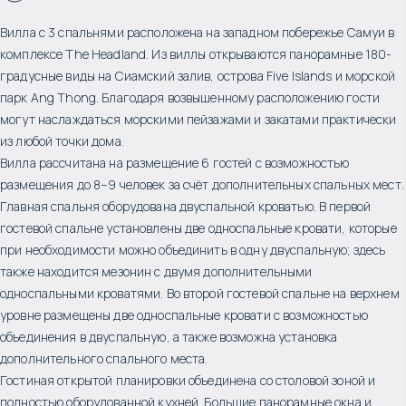
Вилла с 3 спальнями расположена на западном побережье Самуи в
комплексе The Headland. Из виллы открываются панорамные 180-
градусные виды на Сиамский залив, острова Five Islands и морской
парк Ang Thong. Благодаря возвышенному расположению гости
могут наслаждаться морскими пейзажами и закатами практически
из любой точки дома.
Вилла рассчитана на размещение 6 гостей с возможностью
размещения до 8–9 человек за счёт дополнительных спальных мест.
Главная спальня оборудована двуспальной кроватью. В первой
гостевой спальне установлены две односпальные кровати, которые
при необходимости можно объединить в одну двуспальную; здесь
также находится мезонин с двумя дополнительными
односпальными кроватями. Во второй гостевой спальне на верхнем
уровне размещены две односпальные кровати с возможностью
объединения в двуспальную, а также возможна установка
дополнительного спального места.
Гостиная открытой планировки объединена со столовой зоной и
полностью оборудованной кухней. Большие панорамные окна и