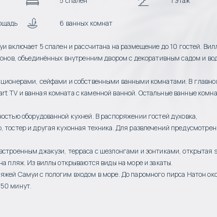
5 спален
1 этаж
ощадь
6 ванных комнат
уи включает 5 спален и рассчитана на размещение до 10 гостей. Вил
льонов, объединённых внутренним двором с декоративным садом и в
диционерами, сейфами и собственными ванными комнатами. В главно
rt TV и ванная комната с каменной ванной. Остальные ванные комн
ностью оборудованной кухней. В распоряжении гостей духовка,
, тостер и другая кухонная техника. Для развлечений предусмотре
встроенным джакузи, терраса с шезлонгами и зонтиками, открытая s
на пляж. Из виллы открываются виды на море и закаты.
яжей Самуи с пологим входом в море. До паромного пирса Натон ок
 50 минут.