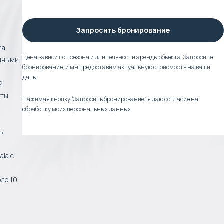
Запросить бронирование
ла
Цена зависит от сезона и длительности аренды объекта. Запросите
одными
бронирование, и мы предоставим актуальную стоиомость на ваши
даты.
й
аты
Нажимая кнопку “Запросить бронирование” я даю согласие на
обработку моих персональных данных
ны
ala с
оло 10