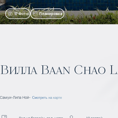
17 Фото
Планировка
Вилла Baan Chao L
Самуи
-
Липа Ной
-
Смотреть на карте