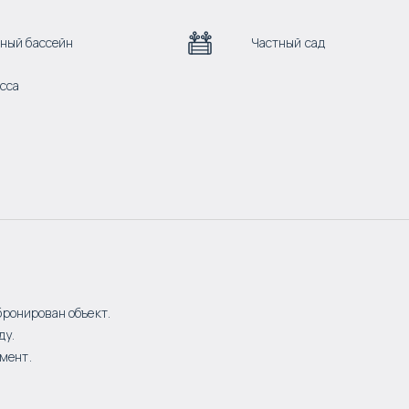
ный бассейн
Частный сад
сса
бронирован объект.
ду.
мент.