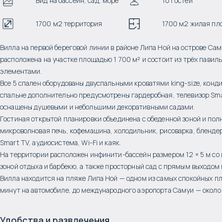
Вид на бассейн, сад, море
10 гостей
1700 м2 территория
1700 м2 жилая пл
Вилла на первой береговой линии в районе Липа Ной на острове Сам
расположена на участке площадью 1 700 м² и состоит из трёх пави
элементами.
Все 5 спален оборудованы двуспальными кроватями king-size, кон
спальне дополнительно предусмотрены гардеробная, телевизор Sma
оснащены душевыми и небольшими декоративными садами.
Гостиная открытой планировки объединена с обеденной зоной и пол
микроволновая печь, кофемашина, холодильник, рисоварка, блендер
Smart TV, аудиосистема, Wi-Fi и каяк.
На территории расположен инфинити-бассейн размером 12 × 5 м со 
зоной отдыха и барбекю, а также просторный сад с прямым выходом 
Вилла находится на пляже Липа Ной — одном из самых спокойных пл
минут на автомобиле, до международного аэропорта Самуи — около
Удобства и развлечения