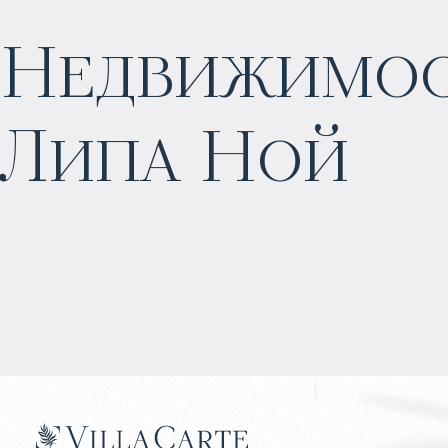
Недвижимост
$
262 679
Липа Ной
Прогнозируемый доход
:
5% годовых