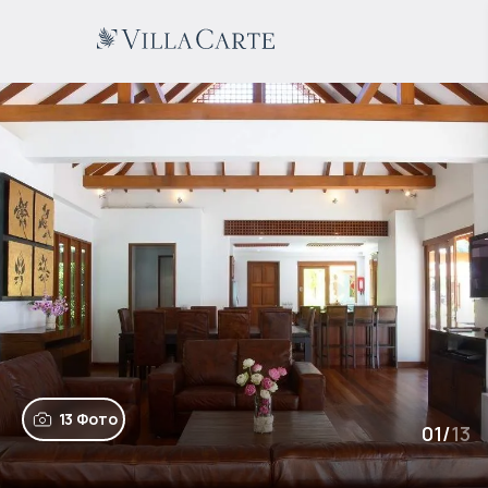
13 Фото
01
/
13