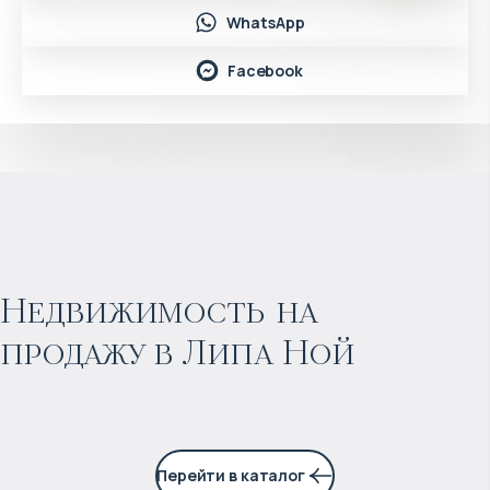
WhatsApp
Facebook
$
262 679
Прогнозируемый доход
:
Недвижимость на
продажу в Липа Ной
5% годовых
Перейти в каталог