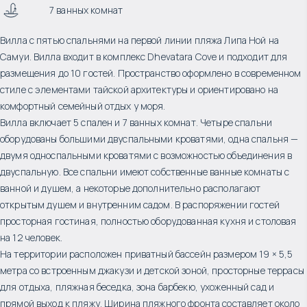
7 ванных комнат
Вилла с пятью спальнями на первой линии пляжа Липа Ной на
Самуи. Вилла входит в комплекс Dhevatara Cove и подходит для
размещения до 10 гостей. Пространство оформлено в современном
стиле с элементами тайской архитектуры и ориентировано на
комфортный семейный отдых у моря.
Вилла включает 5 спален и 7 ванных комнат. Четыре спальни
оборудованы большими двуспальными кроватями, одна спальня —
двумя односпальными кроватями с возможностью объединения в
двуспальную. Все спальни имеют собственные ванные комнаты с
ванной и душем, а некоторые дополнительно располагают
открытым душем и внутренним садом. В распоряжении гостей
просторная гостиная, полностью оборудованная кухня и столовая
на 12 человек.
На территории расположен приватный бассейн размером 19 × 5,5
метра со встроенным джакузи и детской зоной, просторные террасы
для отдыха, пляжная беседка, зона барбекю, ухоженный сад и
прямой выход к пляжу. Ширина пляжного фронта составляет около