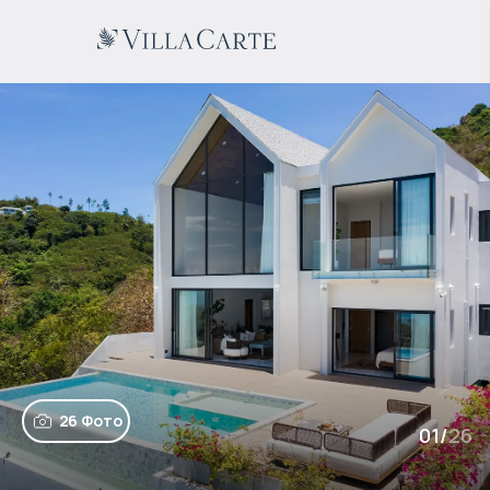
26 Фото
01
/
26