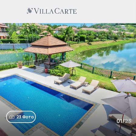
23 Фото
01
/
23