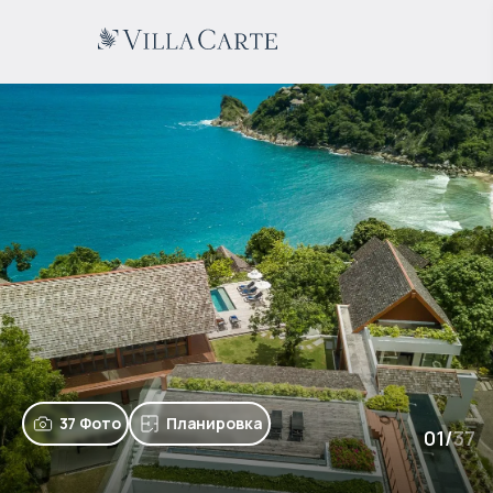
37 Фото
Планировка
01
/
37