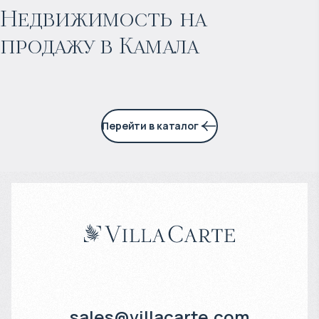
Прогнозируемый доход
:
Недвижимость на
продажу в Камала
3% годовых
Перейти в каталог
sales@villacarte.com