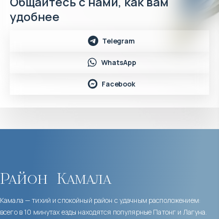
Общайтесь с нами, как вам
удобнее
Telegram
WhatsApp
Facebook
Район
Камала
Камала — тихий и спокойный район с удачным расположением:
всего в 10 минутах езды находятся популярные Патонг и Лагуна.