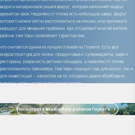
водой и казуариновой рощей вокруг, которая наполняет воздух
ароматом хвои. Недалеко от пляжа есть небольшое озеро, вокруг
которого можно уютно расположиться на пикник, или проложить
маршрут для вечерней пробежки, как это делают многие жители
района. Най Харн привлекает туристов тем,
что считается одним из лучших пляжей на Пхукете. Есть вся
инфраструктура для жизни: продуктовые и супермаркеты, кафе и
рестораны, рядом есть детская площадка, а недалеко от пляжа
расположились тренажёры. Най Харн подходит как для жизни, так и
для инвестиций — несмотря на то, что район давно облюбовали
туристы, здесь не так много шума и суеты.
Посмотрите видеообзор районов Пхукета
$
нет цены