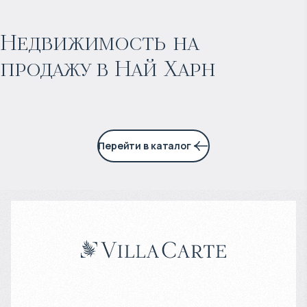
Прогнозируемый доход
:
Недвижимость на
продажу в Най Харн
4% годовых
Перейти в каталог