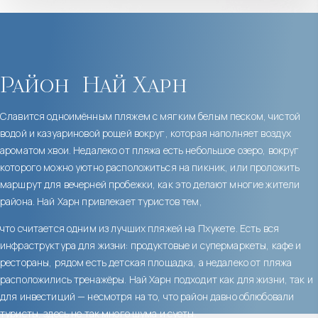
Район
Най Харн
Славится одноимённым пляжем с мягким белым песком, чистой
водой и казуариновой рощей вокруг, которая наполняет воздух
ароматом хвои. Недалеко от пляжа есть небольшое озеро, вокруг
которого можно уютно расположиться на пикник, или проложить
маршрут для вечерней пробежки, как это делают многие жители
района. Най Харн привлекает туристов тем,
что считается одним из лучших пляжей на Пхукете. Есть вся
инфраструктура для жизни: продуктовые и супермаркеты, кафе и
рестораны, рядом есть детская площадка, а недалеко от пляжа
расположились тренажёры. Най Харн подходит как для жизни, так и
для инвестиций — несмотря на то, что район давно облюбовали
туристы, здесь не так много шума и суеты.