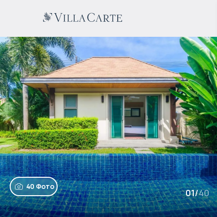
40 Фото
01
/
40