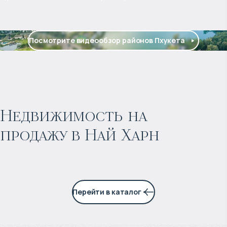
Посмотрите видеообзор районов Пхукета
$
нет цены
Прогнозируемый доход
:
Недвижимость на
продажу в Най Харн
4% годовых
Перейти в каталог