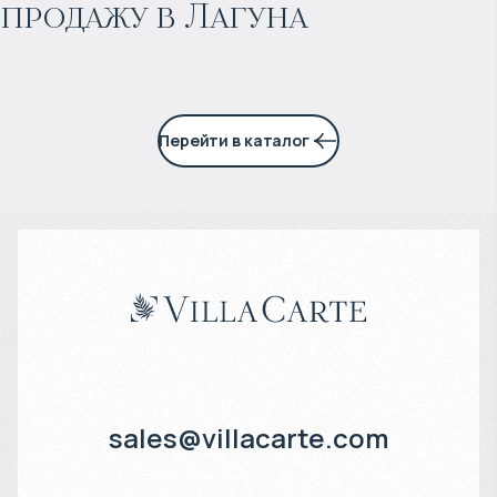
продажу в Лагуна
7% годовых
Перейти в каталог
sales@villacarte.com