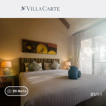
89 Фото
01
/
89