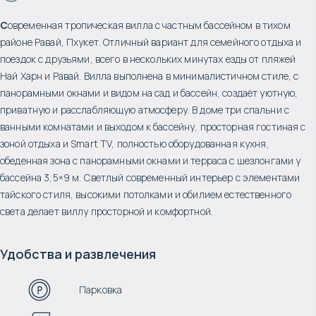
С
овременная тропическая вилла с частным бассейном в тихом
районе Равай, Пхукет. Отличный вариант для семейного отдыха и
поездок с друзьями, всего в нескольких минутах езды от пляжей
Най Харн и Равай. Вилла выполнена в минималистичном стиле, с
панорамными окнами и видом на сад и бассейн, создаёт уютную,
приватную и расслабляющую атмосферу. В доме три спальни с
ванными комнатами и выходом к бассейну, просторная гостиная с
зоной отдыха и Smart TV, полностью оборудованная кухня,
обеденная зона с панорамными окнами и терраса с шезлонгами у
бассейна 3,5×9 м. Светлый современный интерьер с элементами
тайского стиля, высокими потолками и обилием естественного
света делает виллу просторной и комфортной.
Удобства и развлечения
Парковка