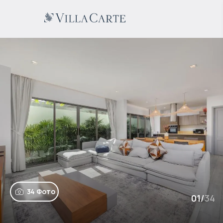
34 Фото
01
/
34