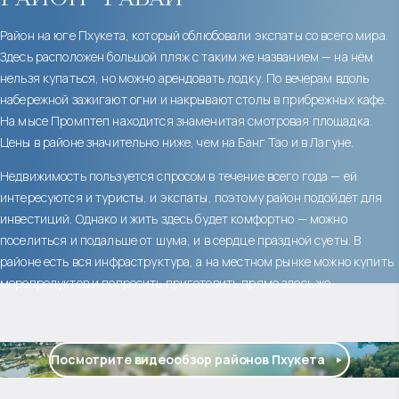
Район на юге Пхукета, который облюбовали экспаты со всего мира.
Здесь расположен большой пляж с таким же названием — на нём
нельзя купаться, но можно арендовать лодку. По вечерам вдоль
набережной зажигают огни и накрывают столы в прибрежных кафе.
На мысе Промптеп находится знаменитая смотровая площадка.
Цены в районе значительно ниже, чем на Банг Тао и в Лагуне.
Недвижимость пользуется спросом в течение всего года — ей
интересуются и туристы, и экспаты, поэтому район подойдёт для
инвестиций. Однако и жить здесь будет комфортно — можно
поселиться и подальше от шума, и в сердце праздной суеты. В
районе есть вся инфраструктура, а на местном рынке можно купить
морепродуктов и попросить приготовить прямо здесь же.
Посмотрите видеообзор районов Пхукета