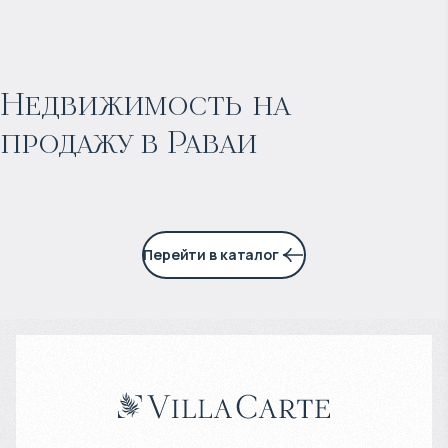
$
199 755
Прогнозируемый доход
:
Недвижимость на
продажу в Раваи
6% годовых
Перейти в каталог