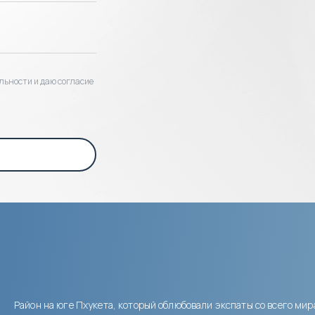
льности и даю согласие
Район на юге Пхукета, который облюбовали экспаты со всего мир