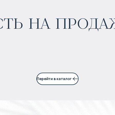
ь на продаж
$
150 801
Прогнозируемый доход
:
6% годовых
Перейти в каталог