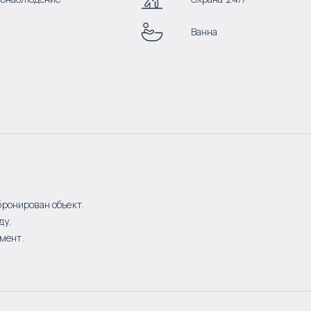
Ванна
бронирован объект.
ду.
мент.