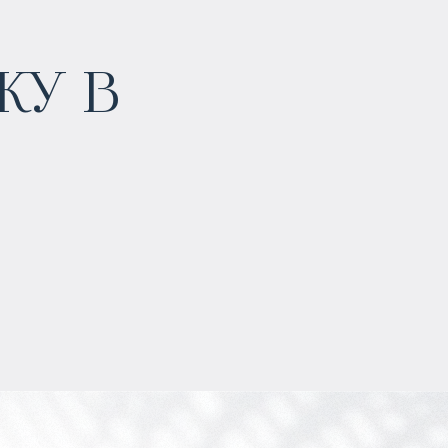
у в
$
169 841
Прогнозируемый доход
:
8% годовых