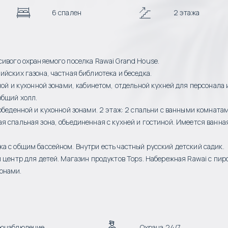
6 спален
2 этажа
сивого охраняемого поселка Rawai Grand House.
ийских газона, частная библиотека и беседка.
ной и кухонной зонами, кабинетом, отдельной кухней для персонала 
общий холл.
обеденной и кухонной зонами. 2 этаж: 2 спальни с ванными комнатам
я спальная зона, объединенная с кухней и гостиной. Имеется ванна
а с общим бассейном. Внутри есть частный русский детский садик.
 центр для детей. Магазин продуктов Tops. Набережная Rawai с пир
онами.
еонаблюдение
Охрана 24/7