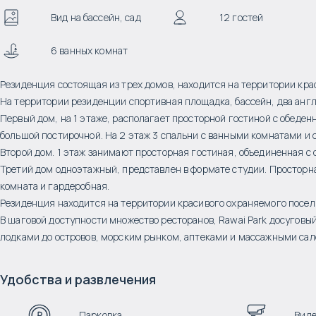
Вид на бассейн, сад
12 гостей
6 ванных комнат
Резиденция состоящая из трех домов, находится на территории кра
На территории резиденции спортивная площадка, бассейн, два англ
Первый дом, на 1 этаже, располагает просторной гостиной с обеден
большой постирочной. На 2 этаж 3 спальни с ванными комнатами и 
Второй дом. 1 этаж занимают просторная гостиная, объединенная с 
Третий дом одноэтажный, представлен в формате студии. Просторна
комната и гардеробная.
Резиденция находится на территории красивого охраняемого поселк
В шаговой доступности множество ресторанов, Rawai Park досуговый
лодками до островов, морским рынком, аптеками и массажными сал
Удобства и развлечения
Парковка
Вид