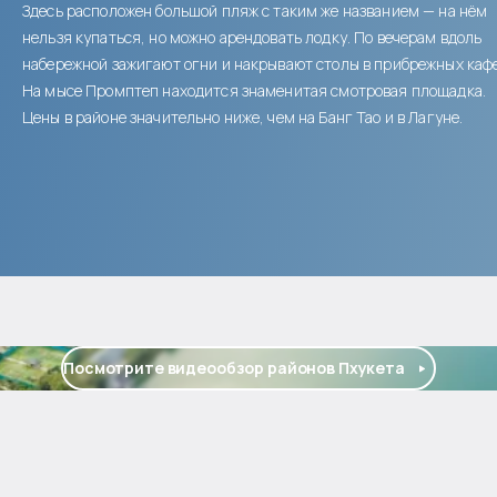
Здесь расположен большой пляж с таким же названием — на нём
нельзя купаться, но можно арендовать лодку. По вечерам вдоль
набережной зажигают огни и накрывают столы в прибрежных кафе
На мысе Промптеп находится знаменитая смотровая площадка.
Цены в районе значительно ниже, чем на Банг Тао и в Лагуне.
Посмотрите видеообзор районов Пхукета