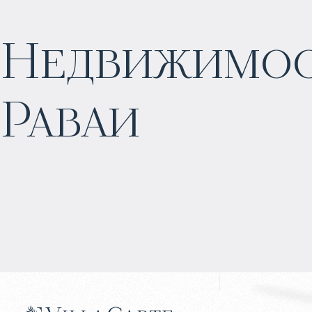
Недвижимост
$
199 155
Раваи
Прогнозируемый доход
:
6% годовых