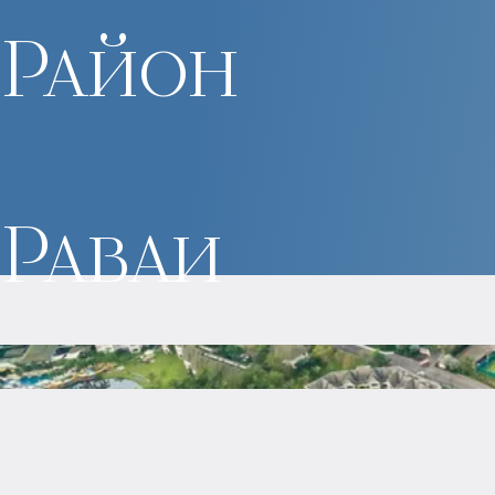
Район
Раваи