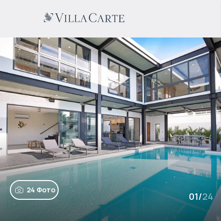
24 Фото
01
/
24