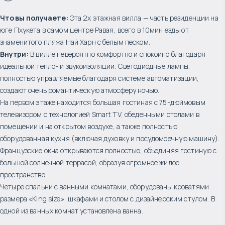
Что вы получаете:
Эта 2х этажная вилла — часть резиденции на
юге Пхукета в самом центре Равая, всего в 10мин езды от
знаменитого пляжа Най Харн с белым песком.
Внутри:
В вилле невероятно комфортно и спокойно благодаря
идеальной тепло- и звукоизоляции. Светодиодные лампы,
полностью управляемые благодаря системе автоматизации,
создают очень романтическую атмосферу ночью.
На первом этаже находится большая гостиная с 75-дюймовым
телевизором с технологией Smart TV, обеденными столами в
помещении и на открытом воздухе, а также полностью
оборудованная кухня (включая духовку и посудомоечную машину).
Французские окна открываются полностью, объединяя гостиную с
большой солнечной террасой, образуя огромное жилое
пространство.
Четыре спальни с ванными комнатами, оборудованы кроватями
размера «King size», шкафами и столом с дизайнерским стулом. В
одной из ванных комнат установлена ванна.