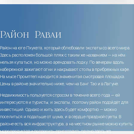
Район
Раваи
Район на юге Пхукета, который облюбовали экспаты со всего мира.
Здесь расположен большой пляж с таким же названием — на нём
нельзя купаться, но можно арендовать лодку. По вечерам вдоль
набережной зажигают огни и накрывают столы в прибрежных кафе.
На мысе Промптеп находится знаменитая смотровая площадка.
Цены в районе значительно ниже, чем на Банг Тао и в Лагуне.
Недвижимость пользуется спросом в течение всего года — ей
интересуются и туристы, и экспаты, поэтому район подойдёт для
инвестиций. Однако и жить здесь будет комфортно — можно
поселиться и подальше от шума, и в сердце праздной суеты. В
районе есть вся инфраструктура, а на местном рынке можно купить
морепродуктов и попросить приготовить прямо здесь же.