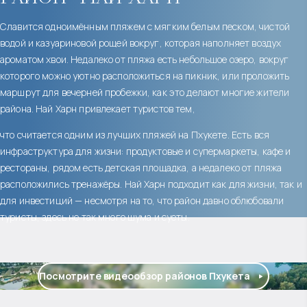
Славится одноимённым пляжем с мягким белым песком, чистой
водой и казуариновой рощей вокруг, которая наполняет воздух
ароматом хвои. Недалеко от пляжа есть небольшое озеро, вокруг
которого можно уютно расположиться на пикник, или проложить
маршрут для вечерней пробежки, как это делают многие жители
района. Най Харн привлекает туристов тем,
что считается одним из лучших пляжей на Пхукете. Есть вся
инфраструктура для жизни: продуктовые и супермаркеты, кафе и
рестораны, рядом есть детская площадка, а недалеко от пляжа
расположились тренажёры. Най Харн подходит как для жизни, так и
для инвестиций — несмотря на то, что район давно облюбовали
туристы, здесь не так много шума и суеты.
Посмотрите видеообзор районов Пхукета