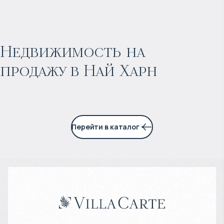
$
нет цены
Прогнозируемый доход
:
Недвижимость на
продажу в Най Харн
4% годовых
Перейти в каталог