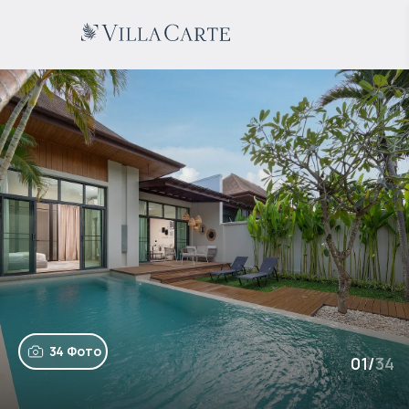
34 Фото
01
/
34