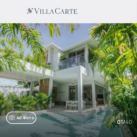
40 Фото
01
/
40