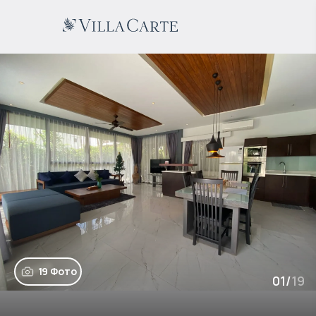
19 Фото
01
/
19