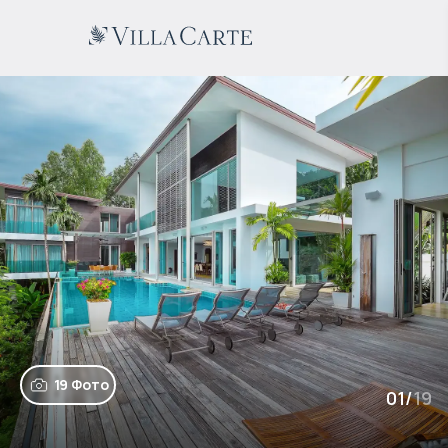
19 Фото
01
/
19