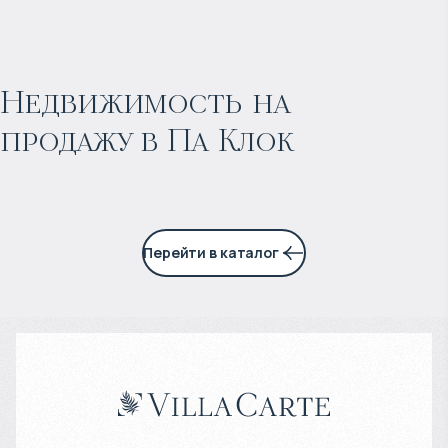
$
нет цены
Прогнозируемый доход
:
Недвижимость на
продажу в Па Клок
5% годовых
Перейти в каталог