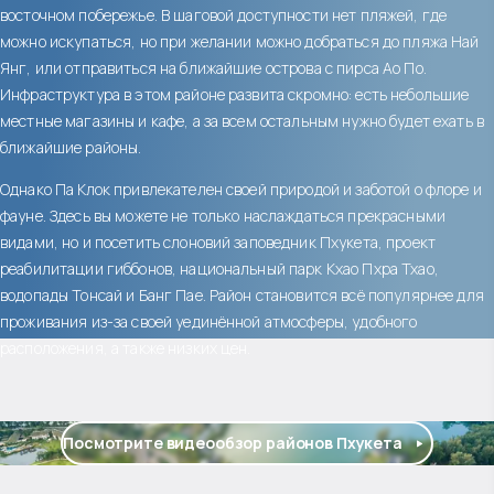
восточном побережье. В шаговой доступности нет пляжей, где
можно искупаться, но при желании можно добраться до пляжа Най
Янг, или отправиться на ближайшие острова с пирса Ао По.
Инфраструктура в этом районе развита скромно: есть небольшие
местные магазины и кафе, а за всем остальным нужно будет ехать в
ближайшие районы.
Однако Па Клок привлекателен своей природой и заботой о флоре и
фауне. Здесь вы можете не только наслаждаться прекрасными
видами, но и посетить слоновий заповедник Пхукета, проект
реабилитации гиббонов, национальный парк Кхао Пхра Тхао,
водопады Тонсай и Банг Пае. Район становится всё популярнее для
проживания из-за своей уединённой атмосферы, удобного
расположения, а также низких цен.
Посмотрите видеообзор районов Пхукета