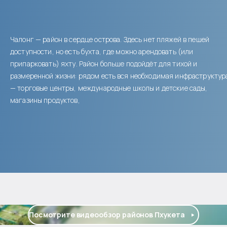
Чалонг — район в сердце острова. Здесь нет пляжей в пешей
доступности, но есть бухта, где можно арендовать (или
припарковать) яхту. Район больше подойдёт для тихой и
размеренной жизни: рядом есть вся необходимая инфраструктур
— торговые центры, международные школы и детские сады,
магазины продуктов,
Посмотрите видеообзор районов Пхукета