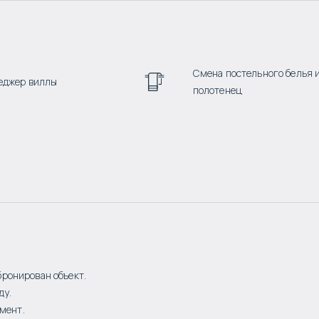
Смена постельного белья 
еджер виллы
полотенец
бронирован объект.
ду.
мент.