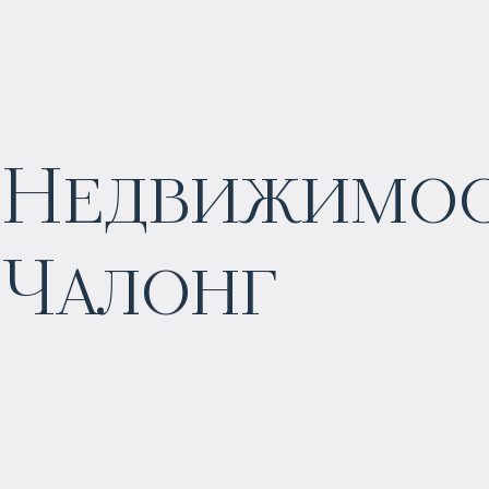
Недвижимост
$
1 253 012
Чалонг
Прогнозируемый доход
:
6% годовых