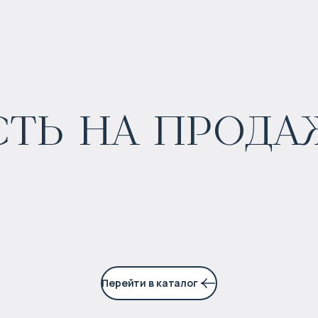
ь на продаж
$
1 957 024
Прогнозируемый доход
:
7% годовых
Перейти в каталог