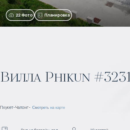
22 Фото
Планировка
Вилла Phikun #323
Пхукет
-
Чалонг
-
Смотреть на карте