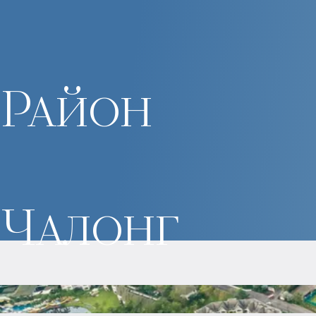
Район
Чалонг