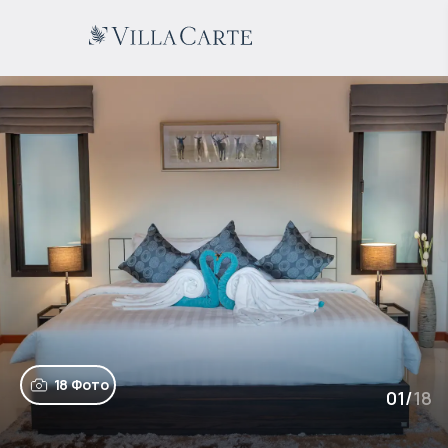
18 Фото
01
/
18