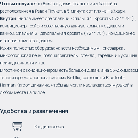
Что вы получаете:
Вилла с двумя спальнями у бассейна,
расположенная в Раваи Пхукет, в 5 минутах от пляжа Найхарн.
Внутри:
Вилла имеет две спальни. Спальня 1 : Кровать ( 72" * 78" ) ,
кондиционер , сейф и собственную ванную комнату с душем и
ванной. Спальня 2 : двуспальная кровать ( 72" * 78") , кондиционер
и ванная комната с душем.
Кухня полностью оборудована всем необходимым : рисоварка ,
микроволновая печь, водонагреватель , стекло , тарелки и кухонные
принадлежности и т.д.
В гостиной с кондиционером есть большой диван, а на 55-дюймовом
телевизоре установлена система Netflix, роскошный Bluetooth
Harman Kardon динамик, чтобы вы могли наслаждаться музыкой в
любом месте на вилле.
Удобства и развлечения
Кондиционеры