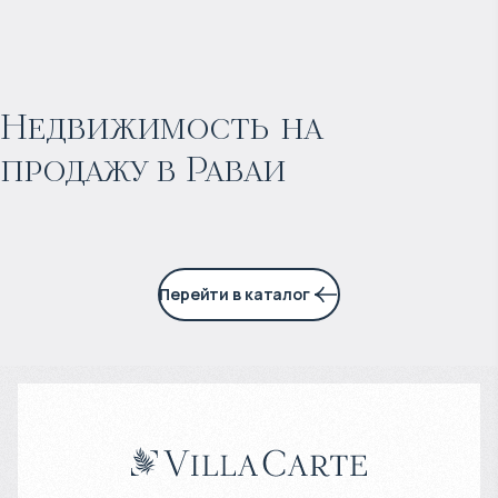
$
198 972
Прогнозируемый доход
:
Недвижимость на
продажу в Раваи
6% годовых
Перейти в каталог