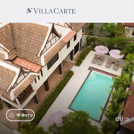
18 Фото
01
/
18