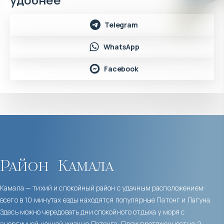
Telegram
WhatsApp
Facebook
Район
Камала
Камала — тихий и спокойный район с удачным расположением:
всего в 10 минутах езды находятся популярные Патонг и Лагуна.
Здесь можно чередовать дни спокойного отдыха у моря с
энергичной ночной жизнью Патонга. Пляж протяженностью 2