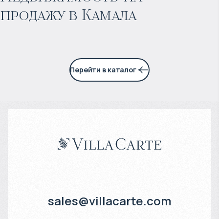
продажу в Камала
3% годовых
Перейти в каталог
sales@villacarte.com