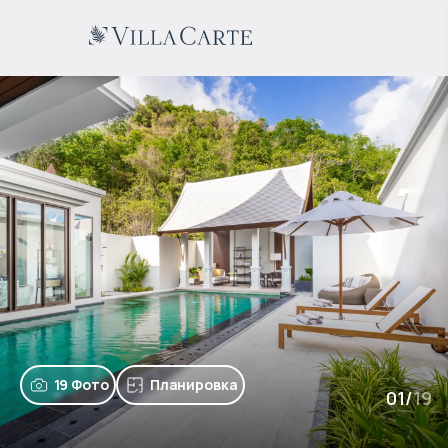
19 Фото
Планировка
01
/
19