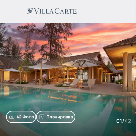
42 Фото
Планировка
01
/
42