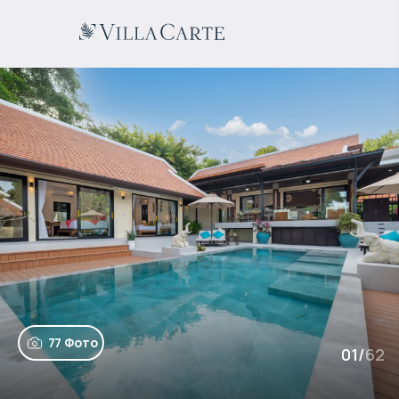
77 Фото
01
/
62