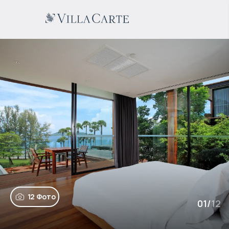
12 Фото
01
/
12