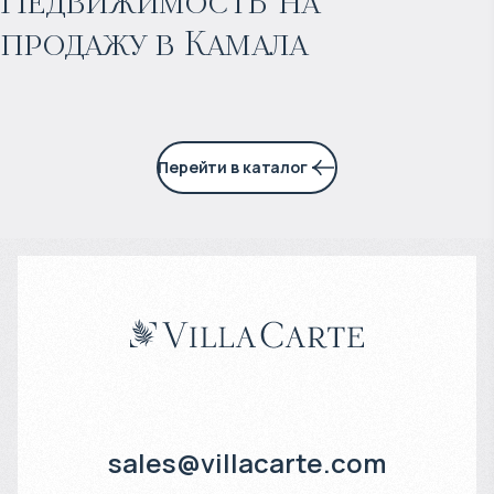
Недвижимость на
продажу в Камала
3% годовых
Перейти в каталог
sales@villacarte.com