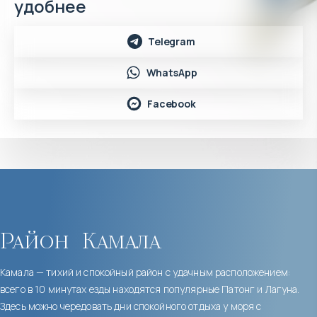
удобнее
Telegram
WhatsApp
Facebook
Район
Камала
Камала — тихий и спокойный район с удачным расположением:
всего в 10 минутах езды находятся популярные Патонг и Лагуна.
Здесь можно чередовать дни спокойного отдыха у моря с