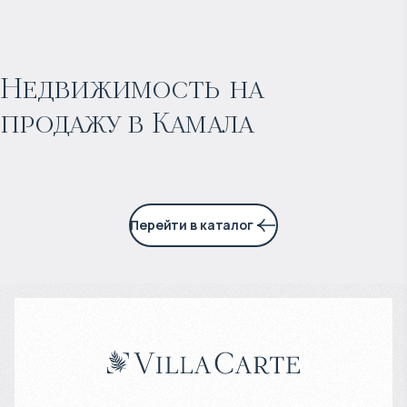
$
нет цены
Прогнозируемый доход
:
Недвижимость на
продажу в Камала
3% годовых
Перейти в каталог