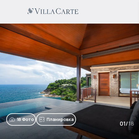
18 Фото
Планировка
01
/
18