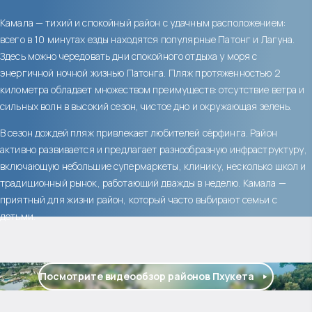
Камала — тихий и спокойный район с удачным расположением:
всего в 10 минутах езды находятся популярные Патонг и Лагуна.
Здесь можно чередовать дни спокойного отдыха у моря с
энергичной ночной жизнью Патонга. Пляж протяженностью 2
километра обладает множеством преимуществ: отсутствие ветра и
сильных волн в высокий сезон, чистое дно и окружающая зелень.
В сезон дождей пляж привлекает любителей сёрфинга. Район
активно развивается и предлагает разнообразную инфраструктуру,
включающую небольшие супермаркеты, клинику, несколько школ и
традиционный рынок, работающий дважды в неделю. Камала —
приятный для жизни район, который часто выбирают семьи с
детьми.
Посмотрите видеообзор районов Пхукета