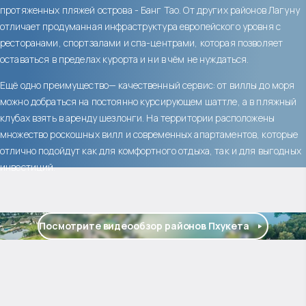
протяженных пляжей острова - Банг Тао. От других районов Лагуну
отличает продуманная инфраструктура европейского уровня с
ресторанами, спортзалами и спа-центрами, которая позволяет
оставаться в пределах курорта и ни в чём не нуждаться.
Ещё одно преимущество— качественный сервис: от виллы до моря
можно добраться на постоянно курсирующем шаттле, а в пляжный
клубах взять в аренду шезлонги. На территории расположены
множество роскошных вилл и современных апартаментов, которые
отлично подойдут как для комфортного отдыха, так и для выгодных
инвестиций.
Посмотрите видеообзор районов Пхукета
$
1 775 471