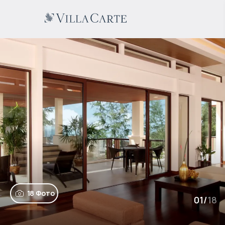
18 Фото
01
/
18