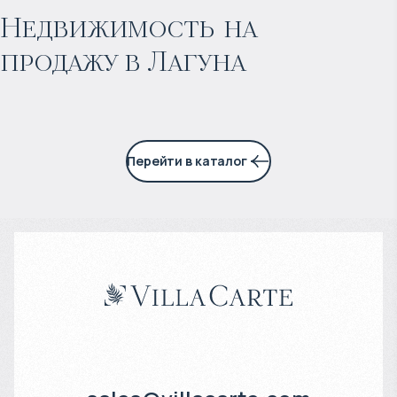
Прогнозируемый доход
:
Недвижимость на
продажу в Лагуна
7% годовых
Перейти в каталог