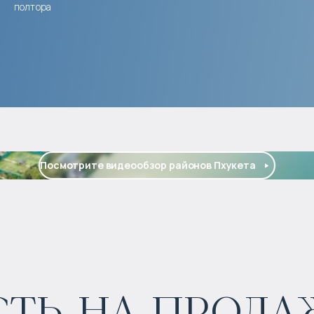
полтора
Посмотрите видеообзор районов Пхукета
ь на продаж
$
2 300 000