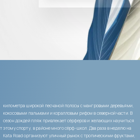
километра широкой песчаной полосы с мангровыми деревьями,
кокосовыми пальмами и коралловым рифом в северной части. В
сезон дождей пляж привлекает сёрферов и желающих научиться
ет
этому спорту, в районе много сёрф-школ. Два раза в неделю на
Kata Road организуют уличный рынок с тропическими фруктами,