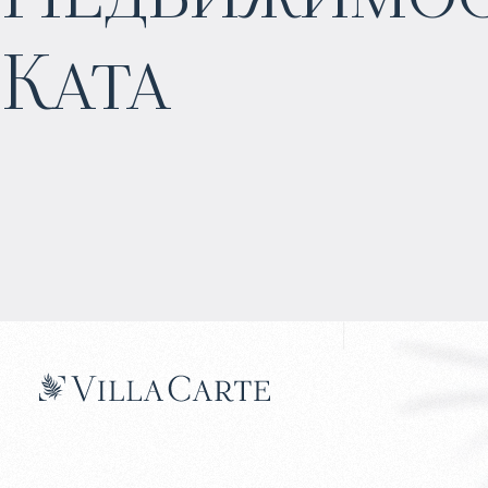
Ката
Прогнозируемый доход
:
4% годовых