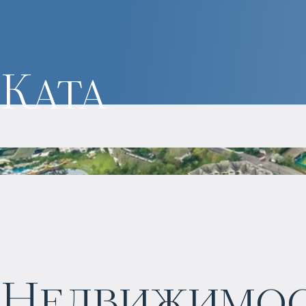
Ката
Недвижимост
$
871 975