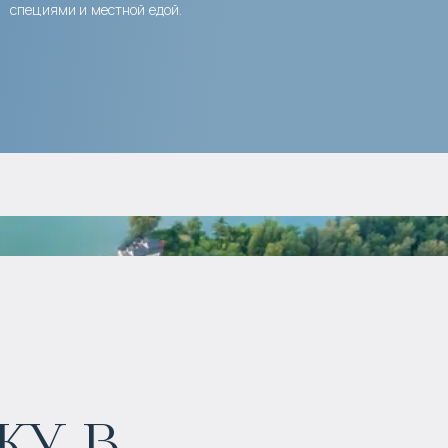
специями и местной едой.
у в
$
135 868