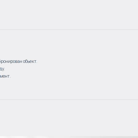
бронирован объект.
ду.
мент.