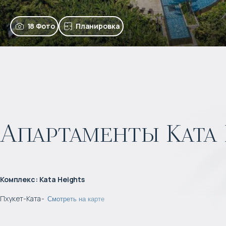
18 Фото
Планировка
Апартаменты Kata 
Комплекс
:
Kata Heights
Пхукет
-
Ката
-
Смотреть на карте