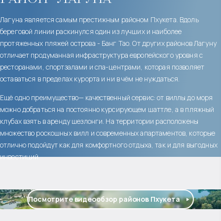
Лагуна является самым престижным районом Пхукета. Вдоль
береговой линии раскинулся один из лучших и наиболее
протяженных пляжей острова - Банг Тао. От других районов Лагуну
отличает продуманная инфраструктура европейского уровня с
ресторанами, спортзалами и спа-центрами, которая позволяет
оставаться в пределах курорта и ни в чём не нуждаться.
Ещё одно преимущество— качественный сервис: от виллы до моря
можно добраться на постоянно курсирующем шаттле, а в пляжный
клубах взять в аренду шезлонги. На территории расположены
множество роскошных вилл и современных апартаментов, которые
отлично подойдут как для комфортного отдыха, так и для выгодных
инвестиций.
Посмотрите видеообзор районов Пхукета