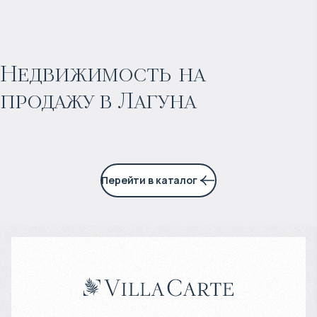
$
1 771 729
Прогнозируемый доход
:
Недвижимость на
продажу в Лагуна
7% годовых
Перейти в каталог