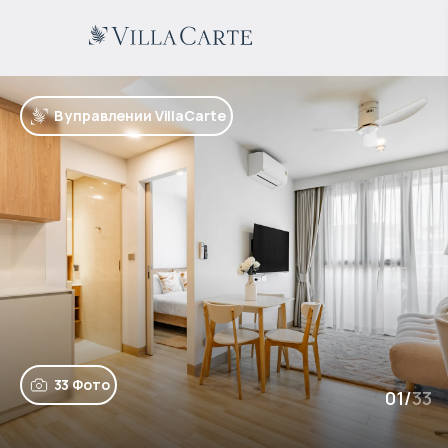
В управлении VillaCarte
33 Фото
01
/
33