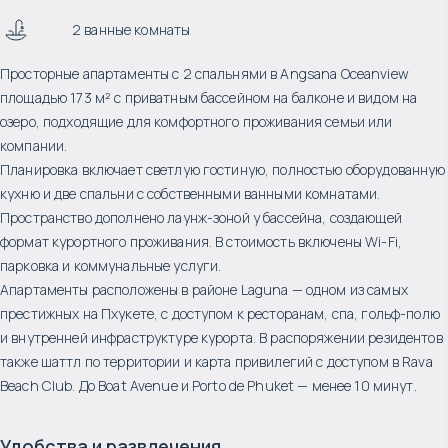
2 ванные комнаты
Просторные апартаменты с 2 спальнями в Angsana Oceanview
площадью 173 м² с приватным бассейном на балконе и видом на
озеро, подходящие для комфортного проживания семьи или
компании.
Планировка включает светлую гостиную, полностью оборудованную
кухню и две спальни с собственными ванными комнатами.
Пространство дополнено лаунж-зоной у бассейна, создающей
формат курортного проживания. В стоимость включены Wi-Fi,
парковка и коммунальные услуги.
Апартаменты расположены в районе Laguna — одном из самых
престижных на Пхукете, с доступом к ресторанам, спа, гольф-полю
и внутренней инфраструктуре курорта. В распоряжении резидентов
также шаттл по территории и карта привилегий с доступом в Rava
Beach Club. До Boat Avenue и Porto de Phuket — менее 10 минут.
Удобства и развлечения