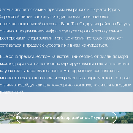
Лагуна является самым престижным районом Пхукета. Вдоль
береговой линии раскинулся один из лучших и наиболее
протяженных пляжей острова - Банг Тао. От других районов Лагуну
отличает продуманная инфраструктура европейского уровня с
ресторанами, спортзалами и спа-центрами, которая позволяет
оставаться в пределах курорта и ни в чём не нуждаться.
Ещё одно преимущество— качественный сервис: от виллы до моря
можно добраться на постоянно курсирующем шаттле, а в пляжный
клубах взять в аренду шезлонги. На территории расположены
множество роскошных вилл и современных апартаментов, которые
отлично подойдут как для комфортного отдыха, так и для выгодных
инвестиций.
Посмотрите видеообзор районов Пхукета