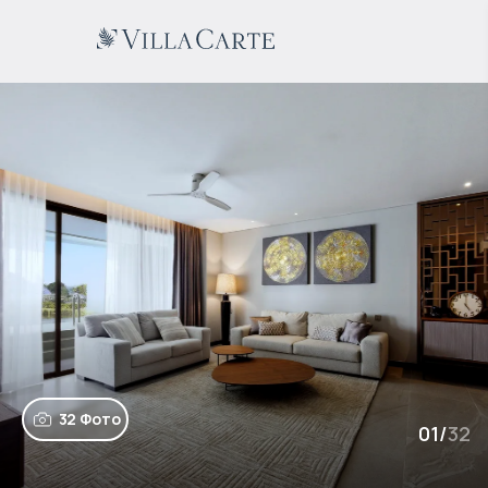
32 Фото
01
/
32