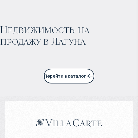
$
1 771 729
Прогнозируемый доход
:
Недвижимость на
продажу в Лагуна
7% годовых
Перейти в каталог