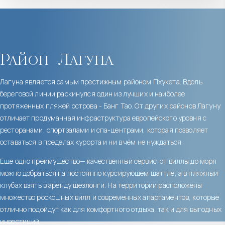
Район
Лагуна
Лагуна является самым престижным районом Пхукета. Вдоль
береговой линии раскинулся один из лучших и наиболее
протяженных пляжей острова - Банг Тао. От других районов Лагуну
отличает продуманная инфраструктура европейского уровня с
ресторанами, спортзалами и спа-центрами, которая позволяет
оставаться в пределах курорта и ни в чём не нуждаться.
Ещё одно преимущество— качественный сервис: от виллы до моря
можно добраться на постоянно курсирующем шаттле, а в пляжный
клубах взять в аренду шезлонги. На территории расположены
множество роскошных вилл и современных апартаментов, которые
отлично подойдут как для комфортного отдыха, так и для выгодных
инвестиций.