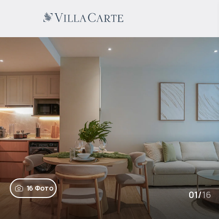
16 Фото
01
/
16