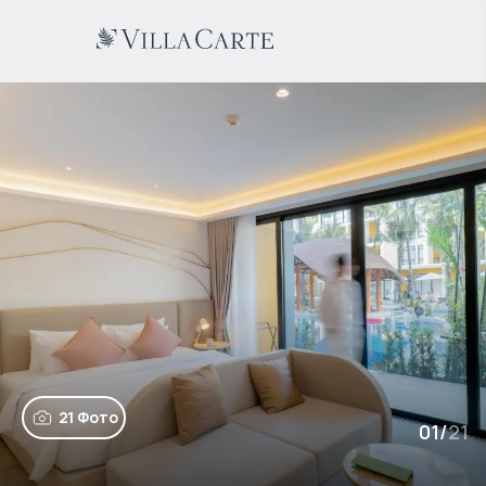
21 Фото
01
/
21