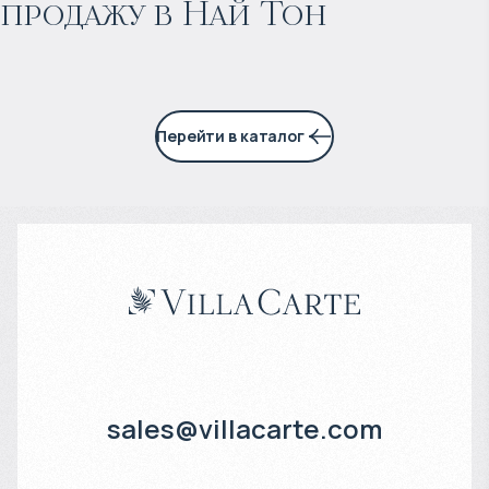
продажу в Най Тон
6% годовых
Перейти в каталог
sales@villacarte.com