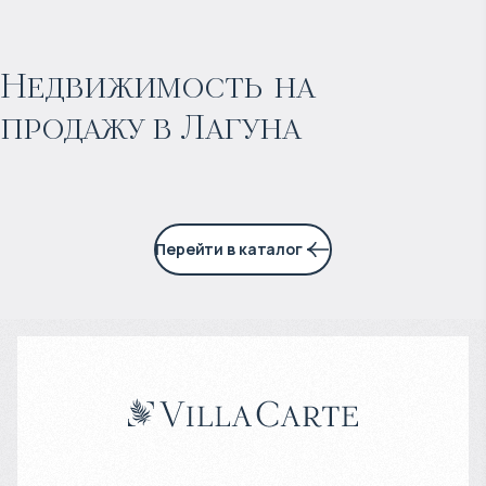
$
1 775 471
Прогнозируемый доход
:
Недвижимость на
продажу в Лагуна
7% годовых
Перейти в каталог