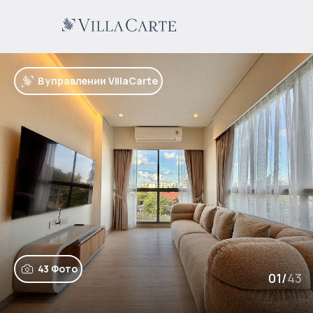
В управлении VillaCarte
43 Фото
01
/
43