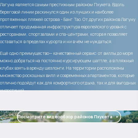
Лагуна является самым престижным районом Пхукета. Вдоль
береговой линии раскинулся один из лучших и наиболее
протяженных пляжей острова - Банг Тао. От других районов Лагуну
отличает продуманная инфраструктура европейского уровня с
ресторанами, спортзалами и спа-центрами, которая позволяет
оставаться в пределах курорта и ни в чём не нуждаться.
Ещё одно преимущество— качественный сервис: от виллы до моря
можно добраться на постоянно курсирующем шаттле, а в пляжный
клубах взять в аренду шезлонги. На территории расположены
множество роскошных вилл и современных апартаментов, которые
отлично подойдут как для комфортного отдыха, так и для выгодных
инвестиций.
Посмотрите видеообзор районов Пхукета