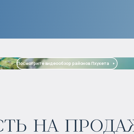
Посмотрите видеообзор районов Пхукета
ь на продаж
$
574 195