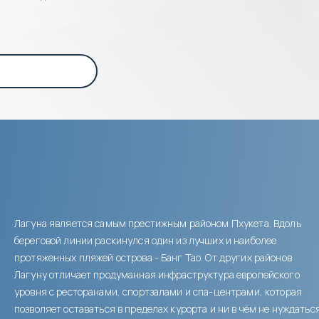
Лагуна является самым престижным районом Пхукета. Вдоль
береговой линии раскинулся один из лучших и наиболее
протяженных пляжей острова - Банг Тао. От других районов
Лагуну отличает продуманная инфраструктура европейского
уровня с ресторанами, спортзалами и спа-центрами, которая
позволяет оставаться в пределах курорта и ни в чём не нуждаться