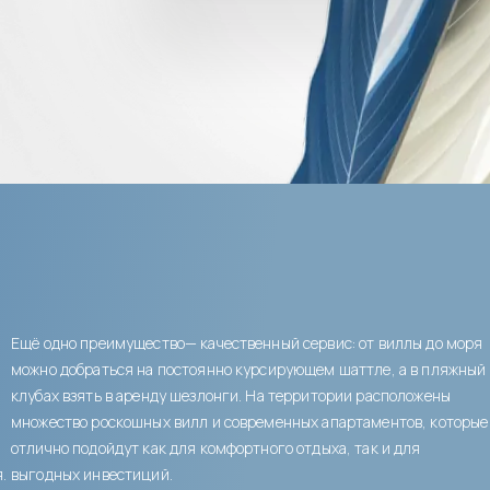
Ещё одно преимущество— качественный сервис: от виллы до моря
можно добраться на постоянно курсирующем шаттле, а в пляжный
клубах взять в аренду шезлонги. На территории расположены
множество роскошных вилл и современных апартаментов, которые
отлично подойдут как для комфортного отдыха, так и для
.
выгодных инвестиций.