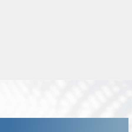
Прогнозируемый доход
:
7% годовых