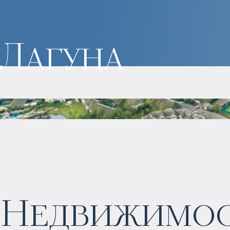
Лагуна
Недвижимост
$
1 773 358