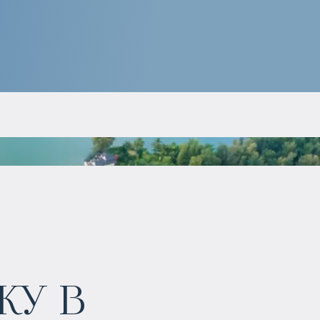
у в
$
нет цены