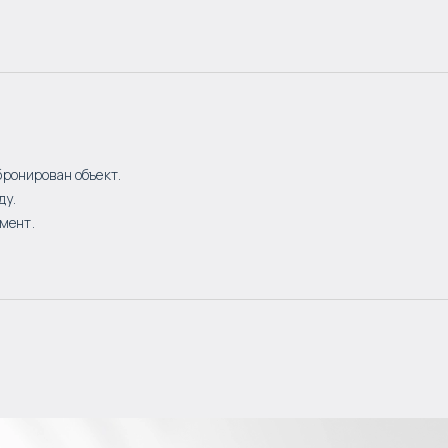
бронирован объект.
ду.
мент.