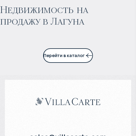
Прогнозируемый доход
:
Недвижимость на
продажу в Лагуна
7% годовых
Перейти в каталог