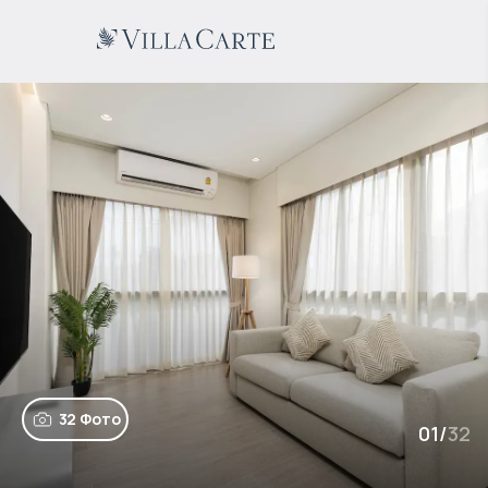
32 Фото
01
/
32