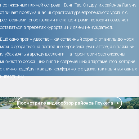
протяженных пляжей острова - Банг Тао. От других районов Лагуну
отличает продуманная инфраструктура европейского уровня с
ресторанами, спортзалами и спа-центрами, которая позволяет
оставаться в пределах курорта и ни в чём не нуждаться.
Ещё одно преимущество— качественный сервис: от виллы до моря
можно добраться на постоянно курсирующем шаттле, а в пляжный
клубах взять в аренду шезлонги. На территории расположены
множество роскошных вилл и современных апартаментов, которые
отлично подойдут как для комфортного отдыха, так и для выгодных
инвестиций.
Посмотрите видеообзор районов Пхукета
$
1 775 471