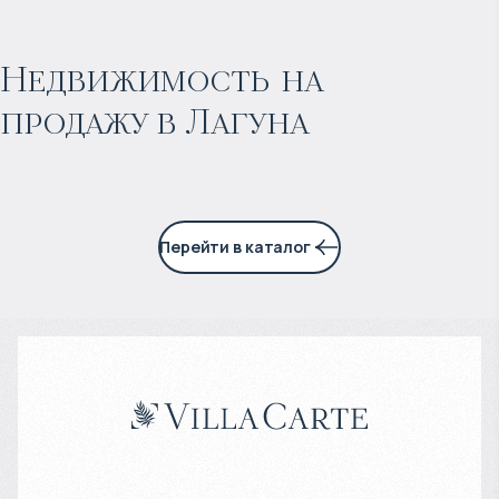
$
1 775 471
Прогнозируемый доход
:
Недвижимость на
продажу в Лагуна
7% годовых
Перейти в каталог