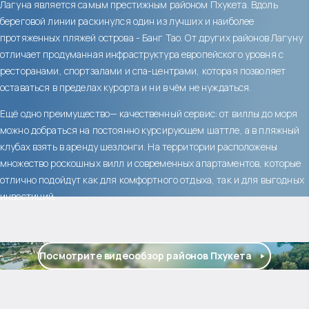
Лагуна является самым престижным районом Пхукета. Вдоль
береговой линии раскинулся один из лучших и наиболее
протяженных пляжей острова - Банг Тао. От других районов Лагуну
отличает продуманная инфраструктура европейского уровня с
ресторанами, спортзалами и спа-центрами, которая позволяет
оставаться в пределах курорта и ни в чём не нуждаться.
Ещё одно преимущество— качественный сервис: от виллы до моря
можно добраться на постоянно курсирующем шаттле, а в пляжный
клубах взять в аренду шезлонги. На территории расположены
множество роскошных вилл и современных апартаментов, которые
отлично подойдут как для комфортного отдыха, так и для выгодных
инвестиций.
Посмотрите видеообзор районов Пхукета