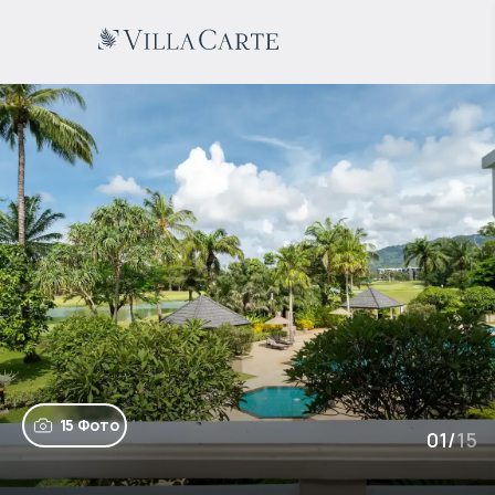
15 Фото
01
/
15