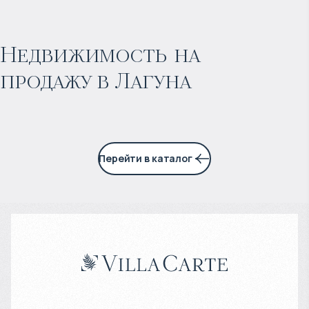
$
1 775 471
Прогнозируемый доход
:
Недвижимость на
продажу в Лагуна
7% годовых
Перейти в каталог