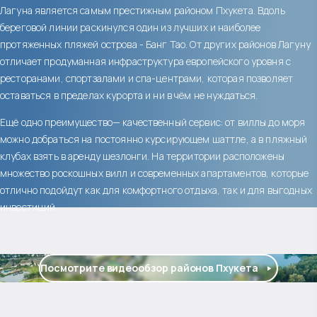
Лагуна является самым престижным районом Пхукета. Вдоль
береговой линии раскинулся один из лучших и наиболее
протяженных пляжей острова - Банг Тао. От других районов Лагуну
отличает продуманная инфраструктура европейского уровня с
ресторанами, спортзалами и спа-центрами, которая позволяет
оставаться в пределах курорта и ни в чём не нуждаться.
Ещё одно преимущество— качественный сервис: от виллы до моря
можно добраться на постоянно курсирующем шаттле, а в пляжный
клубах взять в аренду шезлонги. На территории расположены
множество роскошных вилл и современных апартаментов, которые
отлично подойдут как для комфортного отдыха, так и для выгодных
инвестиций.
Посмотрите видеообзор районов Пхукета