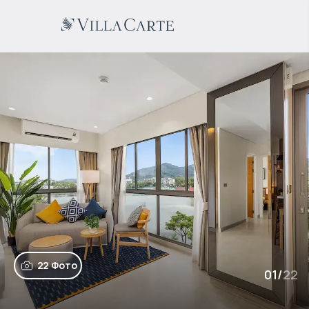
22 Фото
01
/
22