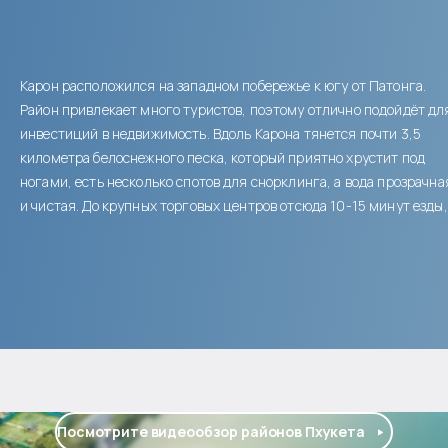
Карон расположился на западном побережье к югу от Патонга.
Район привлекает много туристов, поэтому отлично подойдёт дл
инвестиций в недвижимость. Вдоль Карона тянется почти 3,5
километра белоснежного песка, который приятно хрустит под
ногами, есть несколько спотов для снорклинга, а вода прозрачна
и чистая. До крупных торговых центров отсюда 10-15 минут езды,
Посмотрите видеообзор районов Пхукета