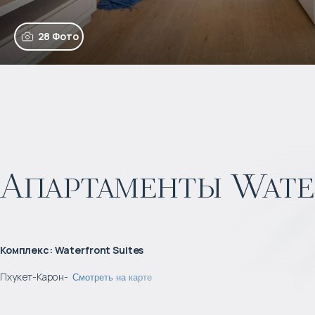
28 Фото
Апартаменты Water
Комплекс
:
Waterfront Suites
Пхукет
-
Карон
-
Смотреть на карте