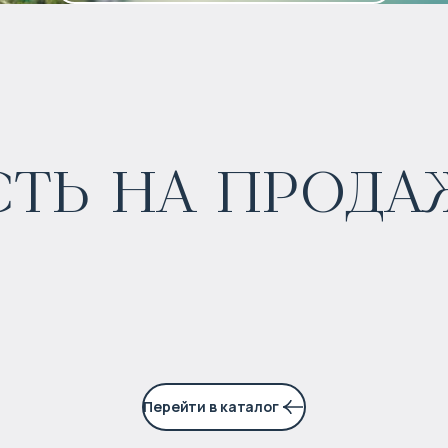
ь на продаж
$
150 965
Прогнозируемый доход
:
7% годовых
Перейти в каталог