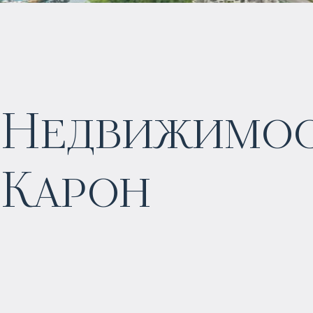
Недвижимост
$
91 515
Карон
Прогнозируемый доход
:
8% годовых