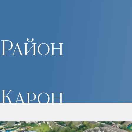
Район
Карон