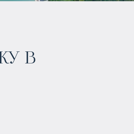
у в
$
102 656
Гарантированный доход
:
6 % в течение 3 лет