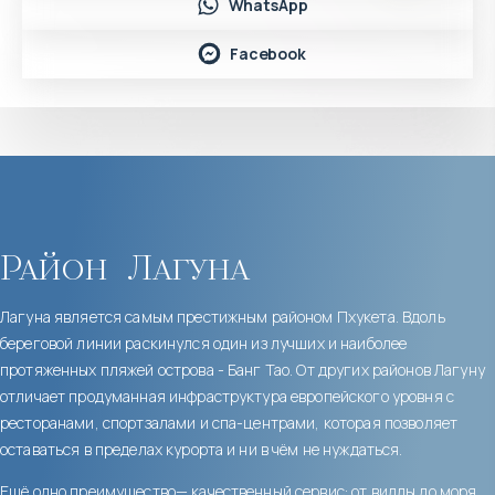
WhatsApp
Facebook
Район
Лагуна
Лагуна является самым престижным районом Пхукета. Вдоль
береговой линии раскинулся один из лучших и наиболее
протяженных пляжей острова - Банг Тао. От других районов Лагуну
отличает продуманная инфраструктура европейского уровня с
ресторанами, спортзалами и спа-центрами, которая позволяет
оставаться в пределах курорта и ни в чём не нуждаться.
Ещё одно преимущество— качественный сервис: от виллы до моря