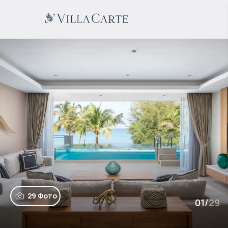
29 Фото
01
/
29