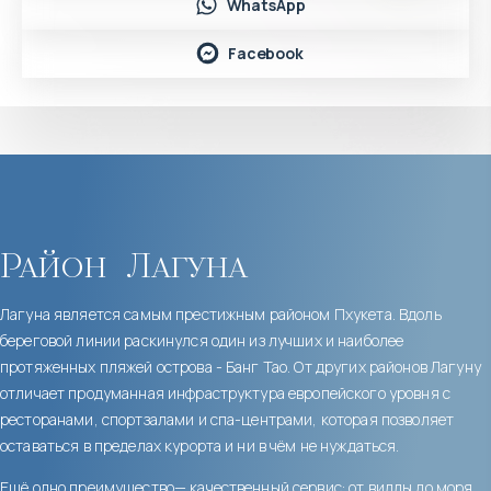
WhatsApp
Facebook
Район
Лагуна
Лагуна является самым престижным районом Пхукета. Вдоль
береговой линии раскинулся один из лучших и наиболее
протяженных пляжей острова - Банг Тао. От других районов Лагуну
отличает продуманная инфраструктура европейского уровня с
ресторанами, спортзалами и спа-центрами, которая позволяет
оставаться в пределах курорта и ни в чём не нуждаться.
Ещё одно преимущество— качественный сервис: от виллы до моря