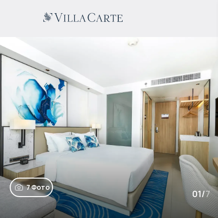
7 Фото
01
/
7