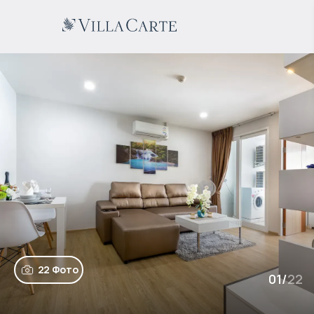
22 Фото
01
/
22