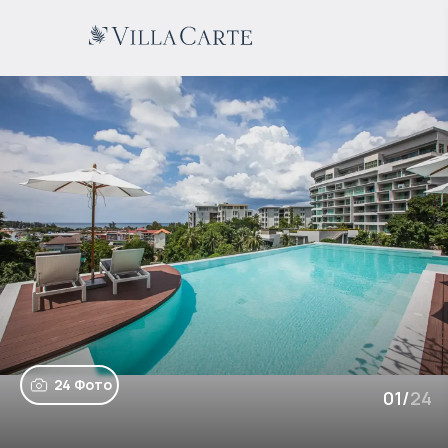
24 Фото
01
/
24