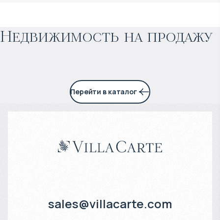
Прогнозируемый доход
:
Недвижимость на продажу
4% годовых
Перейти в каталог
sales@villacarte.com