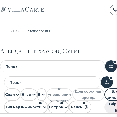
VillaCarte
Каталог аренды
Аренда пентхаусов, Сурин
В
Долгосрочная
Вс
Спален
Этажей
Вид
управлении
аренда
филь
VillaCarte
Сбр
Тип недвижимости
Остров
Район
Пентхаус
Пхукет
Сурин