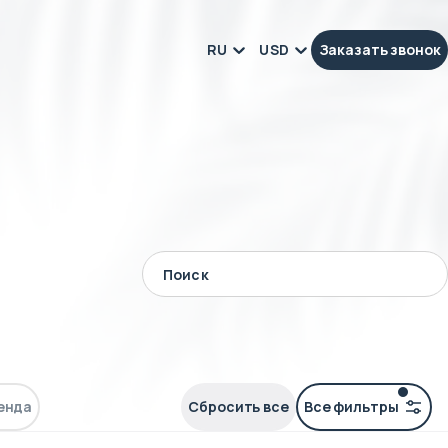
RU
USD
Заказать звонок
енда
Сбросить все
Все фильтры