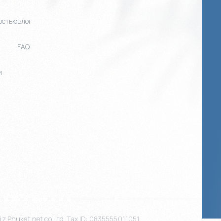
остью
Блог
FAQ
и
z Phuket.net co Ltd. Tax ID: 0835555011051