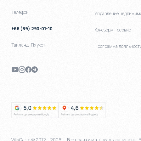
Телефон
Управление недвижим
+66 (89) 290-01-10
Консьерж - сервис
Таиланд
,
Пхукет
Программа лояльност
VillaCarte © 2012 - 2026 — Все права и материалы защищены. Bi