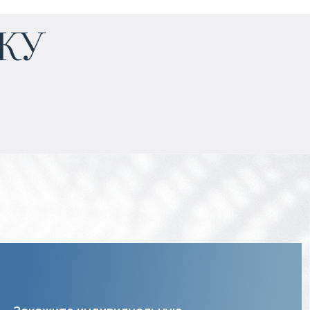
жу
Рентал пул
:
70/30%