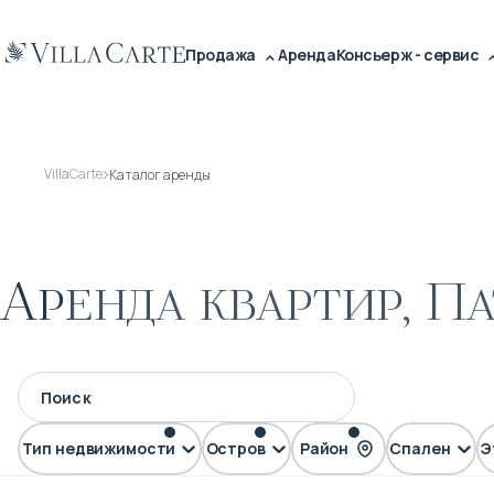
Продажа
Аренда
Консьерж - сервис
VillaCarte
Каталог аренды
Аренда квартир, П
Тип недвижимости
Остров
Район
Спален
Э
FLAT
Пхукет
Патонг