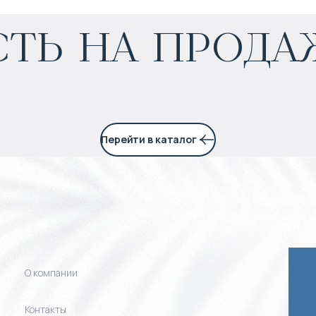
ть на прода
Прогнозируемый доход
:
7% годовых
Перейти в каталог
О компании
Контакты