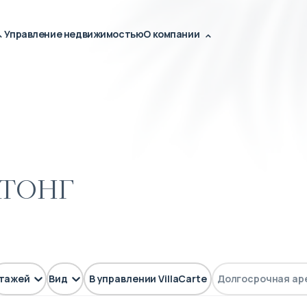
Управление недвижимостью
О компании
атонг
тажей
Вид
В управлении VillaCarte
Долгосрочная ар