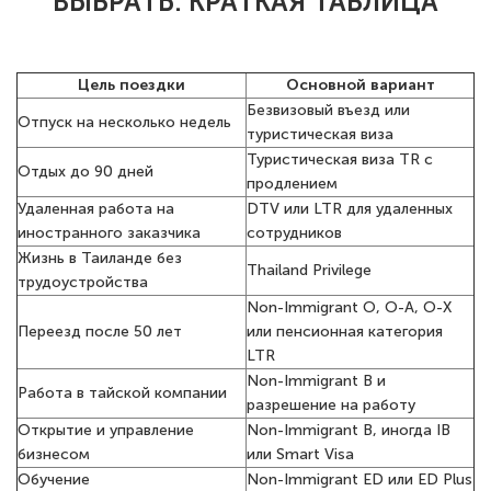
ВЫБРАТЬ: КРАТКАЯ ТАБЛИЦА
Цель поездки
Основной вариант
Безвизовый въезд или
Отпуск на несколько недель
туристическая виза
Туристическая виза TR с
Отдых до 90 дней
продлением
Удаленная работа на
DTV или LTR для удаленных
иностранного заказчика
сотрудников
Жизнь в Таиланде без
Thailand Privilege
трудоустройства
Non-Immigrant O, O-A, O-X
Переезд после 50 лет
или пенсионная категория
LTR
Non-Immigrant B и
Работа в тайской компании
разрешение на работу
Открытие и управление
Non-Immigrant B, иногда IB
бизнесом
или Smart Visa
Обучение
Non-Immigrant ED или ED Plus