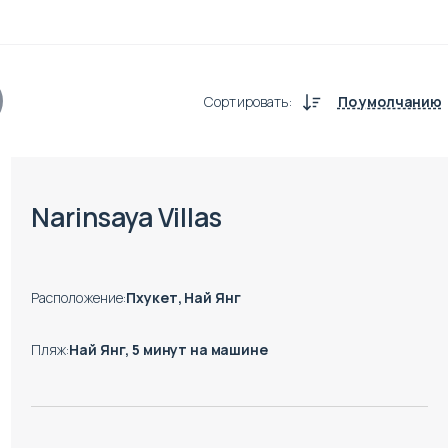
Сортировать
:
По умолчанию
Есть готовые к заезду объекты
Narinsaya Villas
Расположение
:
Пхукет, Най Янг
Пляж
:
Най Янг, 5 минут на машине