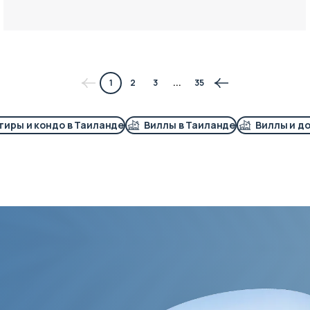
1
2
3
...
35
тиры и кондо в Таиланде
Виллы в Таиланде
Виллы и д