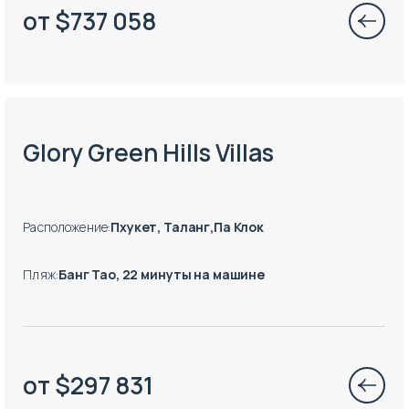
от
$
737 058
Glory Green Hills Villas
Расположение
:
Пхукет, Таланг,Па Клок
Пляж
:
Банг Тао, 22 минуты на машине
от
$
297 831