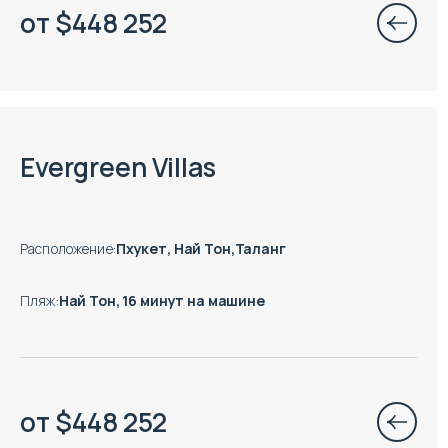
от
$
448 252
Есть готовые к заезду объекты
Evergreen Villas
Расположение
:
Пхукет, Най Тон,Таланг
Пляж
:
Най Тон, 16 минут на машине
от
$
448 252