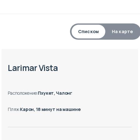
Списком
На карте
Окончание строительства: 02.2028
Larimar Vista
Расположение
:
Пхукет, Чалонг
Пляж
:
Карон, 18 минут на машине