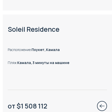
Soleil Residence
Расположение
:
Пхукет, Камала
Пляж
:
Камала, 3 минуты на машине
от
$
1 508 112