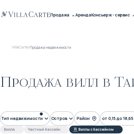
Продажа
Аренда
Консьерж - сервис
VillaCarte
Продажа недвижимости
Продажа вилл в Та
до $200 000
$500 000 – $1
Тип недвижимости
Остров
Район
от 0,15 до 18,6
Вилла
Частный бассейн
Виллы с бассейном