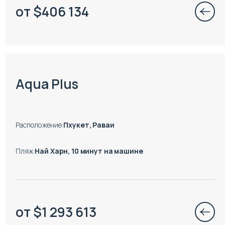
от
$
406 134
Aqua Plus
Расположение
:
Пхукет, Раваи
Пляж
:
Най Харн, 10 минут на машине
от
$
1 293 613