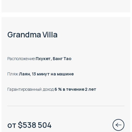
Есть готовые к заезду объекты
Grandma Villa
Расположение
:
Пхукет, Банг Тао
Пляж
:
Лаян, 13 минут на машине
Гарантированный доход
:
6 % в течение 2 лет
от
$
538 504