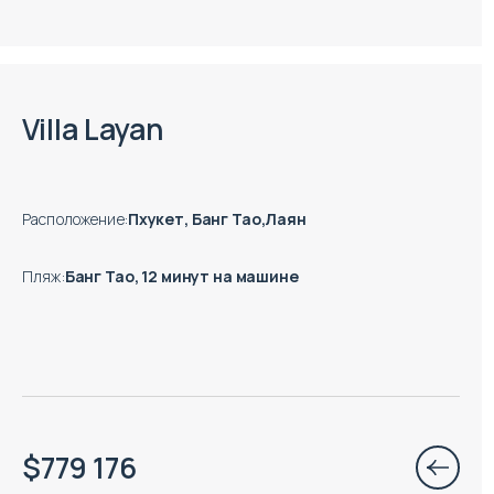
Есть готовые к заезду объекты
Villa Layan
Расположение
:
Пхукет, Банг Тао,Лаян
Пляж
:
Банг Тао, 12 минут на машине
$
779 176